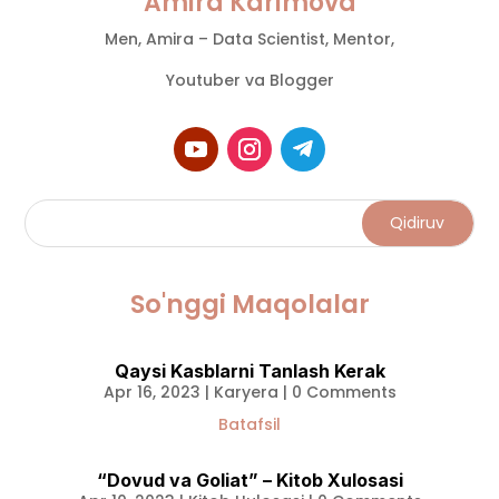
Amira Karimova
Men, Amira – Data Scientist, Mentor,
Youtuber va Blogger
So'nggi Maqolalar
Qaysi Kasblarni Tanlash Kerak
Apr 16, 2023
|
Karyera
| 0 Comments
Batafsil
“Dovud va Goliat” – Kitob Xulosasi