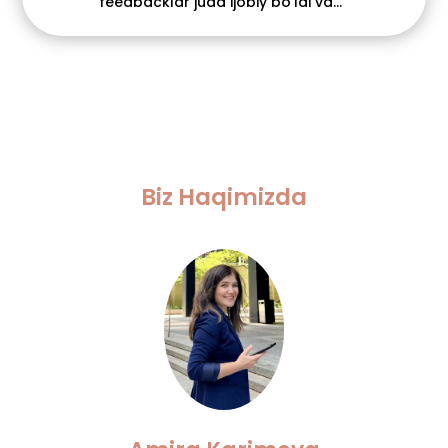
feedbacklar juda ijobiy bo’ldi va...
Biz Haqimizda