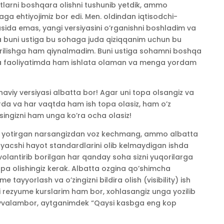
tlarni boshqara olishni tushunib yetdik, ammo
ga ehtiyojimiz bor edi. Men. oldindan iqtisodchi-
asida emas, yangi versiyasini o’rganishni boshladim va
uni ustiga bu sohaga juda qiziqqanim uchun bu
rilishga ham qiynalmadim. Buni ustiga sohamni boshqa
ia faoliyatimda ham ishlata olaman va menga yordam
viy versiyasi albatta bor! Agar uni topa olsangiz va
 yerda va har vaqtda ham ish topa olasiz, ham o’z
nesingizni ham unga ko’ra ocha olasiz!
ishni yotirgan narsangizdan voz kechmang, ammo albatta
yacshi hayot standardlarini olib kelmaydigan ishda
volantirib borilgan har qanday soha sizni yuqorilarga
opa olishingiz kerak. Albatta ozgina qo’shimcha
 tayyorlash va o’zingizni bildira olish (visibility) ish
ni rezyume kurslarim ham bor, xohlasangiz unga yozilib
avvalambor, aytganimdek “Qaysi kasbga eng kop