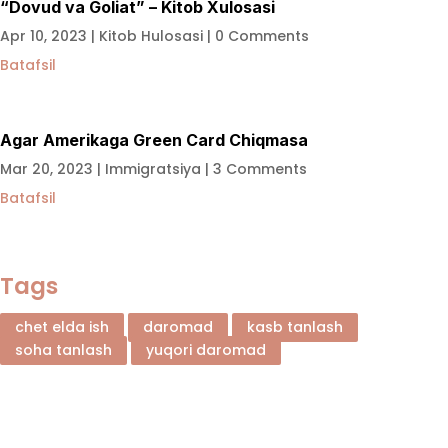
“Dovud va Goliat” – Kitob Xulosasi
Apr 10, 2023
|
Kitob Hulosasi
| 0 Comments
Batafsil
Agar Amerikaga Green Card Chiqmasa
Mar 20, 2023
|
Immigratsiya
| 3 Comments
Batafsil
Tags
chet elda ish
daromad
kasb tanlash
soha tanlash
yuqori daromad