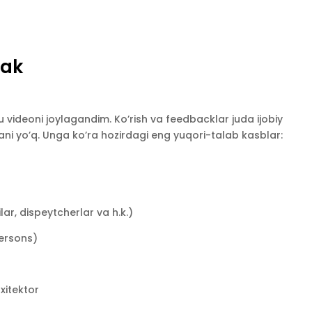
rak
ideoni joylagandim. Ko’rish va feedbacklar juda ijobiy
ani yo’q. Unga ko’ra hozirdagi eng yuqori-talab kasblar:
ar, dispeytcherlar va h.k.)
persons)
xitektor