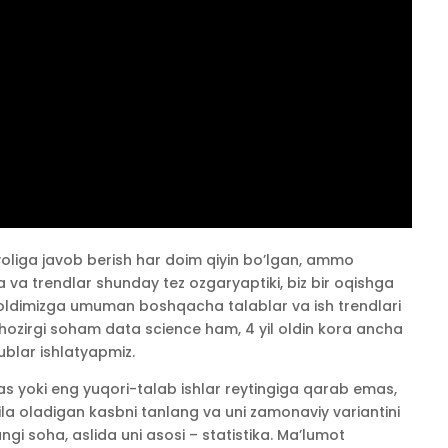
oliga javob berish har doim qiyin bo’lgan, ammo
 va trendlar shunday tez ozgaryaptiki, biz bir oqishga
rib oldimizga umuman boshqacha talablar va ish trendlari
zirgi soham data science ham, 4 yil oldin kora ancha
blar ishlatyapmiz.
s yoki eng yuqori-talab ishlar reytingiga qarab emas,
ila oladigan kasbni tanlang va uni zamonaviy variantini
ngi soha, aslida uni asosi – statistika. Ma’lumot