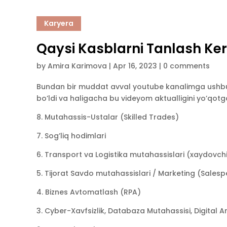
Karyera
Qaysi Kasblarni Tanlash Ke
by
Amira Karimova
|
Apr 16, 2023
|
0 comments
Bundan bir muddat avval youtube kanalimga ushbu v
bo’ldi va haligacha bu videyom aktualligini yo’qotg
8. Mutahassis-Ustalar (Skilled Trades)
7. Sog’liq hodimlari
6. Transport va Logistika mutahassislari (xaydovchil
5. Tijorat Savdo mutahassislari / Marketing (Sales
4. Biznes Avtomatlash (RPA)
3. Cyber-Xavfsizlik, Databaza Mutahassisi, Digital Ar