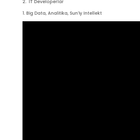
2. IT Developerlar
1. Big Data, Analitika, Sun’iy Intellekt