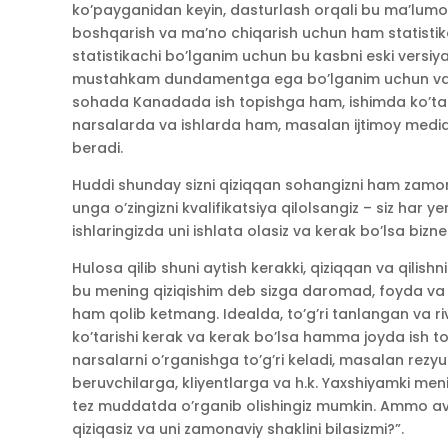
ko’payganidan keyin, dasturlash orqali bu ma’lumo
boshqarish va ma’no chiqarish uchun ham statistika
statistikachi bo’lganim uchun bu kasbni eski versiy
mustahkam dundamentga ega bo’lganim uchun va b
sohada Kanadada ish topishga ham, ishimda ko’ta
narsalarda va ishlarda ham, masalan ijtimoy med
beradi.
Huddi shunday sizni qiziqqan sohangizni ham zamona
unga o’zingizni kvalifikatsiya qilolsangiz – siz har
ishlaringizda uni ishlata olasiz va kerak bo’lsa biz
Hulosa qilib shuni aytish kerakki, qiziqqan va qil
bu mening qiziqishim deb sizga daromad, foyda va 
ham qolib ketmang. Idealda, to’g’ri tanlangan va ri
ko’tarishi kerak va kerak bo’lsa hamma joyda ish t
narsalarni o’rganishga to’g’ri keladi, masalan rezyume
beruvchilarga, kliyentlarga va h.k. Yaxshiyamki me
tez muddatda o’rganib olishingiz mumkin. Ammo 
qiziqasiz va uni zamonaviy shaklini bilasizmi?”.