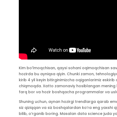
Kim bo’lmoqchisan, qaysi sohani oqimoqchisan sav
hozirda bu ayniqsa qiyin. Chunki zamon, tehnologiya
kirib 4 yil keyin bitirginimizcha oqiganlarimiz eski
chiqmoqda. Xatto zamonaviy hosiblangan mening ho
farq bor va hozir boshqacha programmalar va uslu
Shuning uchun, aynan hozirgi trendlarga qarab ema
siz qiziqqan va siz boshqalardan ko’ra eng yaxshi q
bilib, o’rganib boring. Masalan data science juda ya